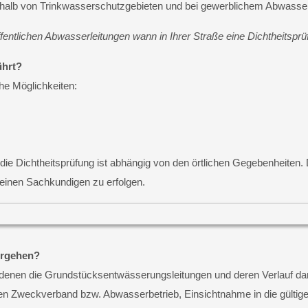
erhalb von Trinkwasserschutzgebieten und bei gewerblichem Abwasser
ffentlichen Abwasserleitungen wann in Ihrer Straße eine Dichtheitsprü
ührt?
che Möglichkeiten:
e Dichtheitsprüfung ist abhängig von den örtlichen Gegebenheiten. 
inen Sachkundigen zu erfolgen.
orgehen?
denen die Grundstücksentwässerungsleitungen und deren Verlauf darge
igen Zweckverband bzw. Abwasserbetrieb, Einsichtnahme in die gült