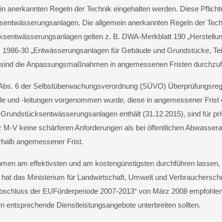
n anerkannten Regeln der Technik eingehalten werden. Diese Pflichten
entwässerungsanlagen. Die allgemein anerkannten Regeln der Techn
ksentwässerungsanlagen gelten z. B. DWA-Merkblatt 190 „Herstellung
1986-30 „Entwässerungsanlagen für Gebäude und Grundstücke, Teil 
, sind die Anpassungsmaßnahmen in angemessenen Fristen durchzuf
 2 Abs. 6 der Selbstüberwachungsverordnung (SÜVO) Überprüfungsrege
le und -leitungen vorgenommen wurde, diese in angemessener Frist
 Grundstücksentwässerungsanlagen enthält (31.12.2015), sind für pri
M-V keine schärferen Anforderungen als bei öffentlichen Abwasseran
rhalb angemessener Frist.
n am effektivsten und am kostengünstigsten durchführen lassen, we
hat das Ministerium für Landwirtschaft, Umwelt und Verbraucherschu
schluss der EUFörderperiode 2007-2013“ von März 2008 empfohlen, d
entsprechende Dienstleistungsangebote unterbreiten sollten.