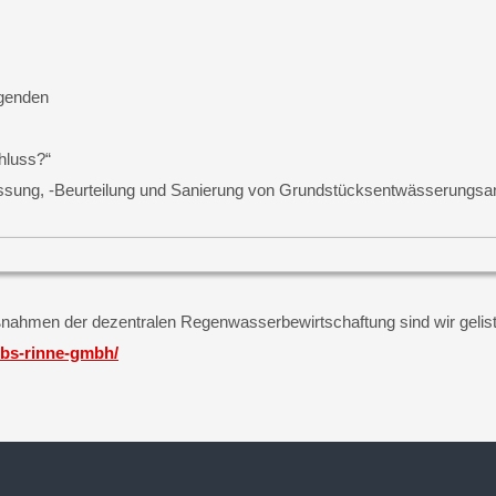
lgenden
hluss?“
fassung, -Beurteilung und Sanierung von Grundstücksentwässerungsa
ßnahmen der dezentralen Regenwasserbewirtschaftung sind wir gelist
/tbs-rinne-gmbh/