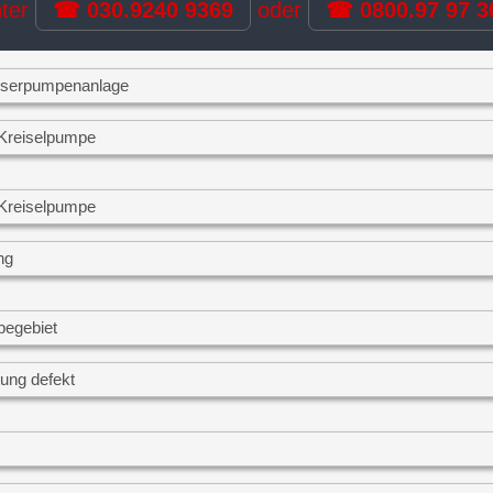
nter
☎ 030.9240 9369
oder
☎ 0800.97 97 3