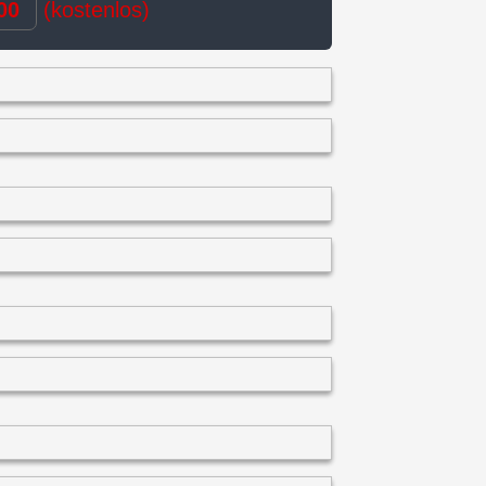
00
(kostenlos)