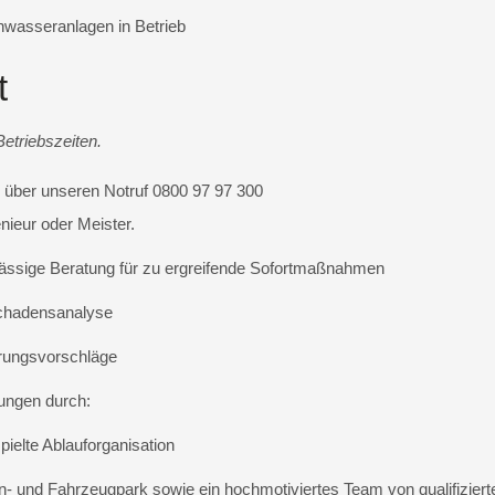
hwasseranlagen in Betrieb
t
Betriebszeiten.
e über unseren Notruf 0800 97 97 300
nieur oder Meister.
lässige Beratung für zu ergreifende Sofortmaßnahmen
Schadensanalyse
rungsvorschläge
ungen durch:
ielte Ablauforganisation
 und Fahrzeugpark sowie ein hochmotiviertes Team von qualifizierte